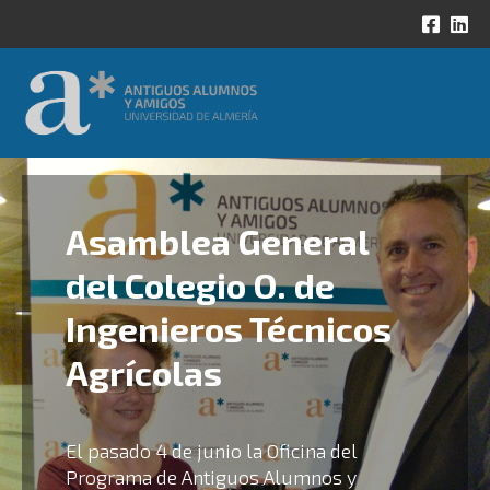
Asamblea General
del Colegio O. de
Ingenieros Técnicos
Agrícolas
El pasado 4 de junio la Oficina del
Programa de Antiguos Alumnos y